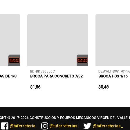
BD-BD530550C
DEWALT-DW17011
AS DE 1/8
BROCA PARA CONCRETO 7/32
BROCA HSS 1/16
$1,86
$0,48
GHT © 2017-
2026 CONSTRUCCIÓN Y EQUIPOS MECÁNICOS VIRGEN DEL VALLE 11
@tuferreteria
@tuferreterias
@tuferreterias_