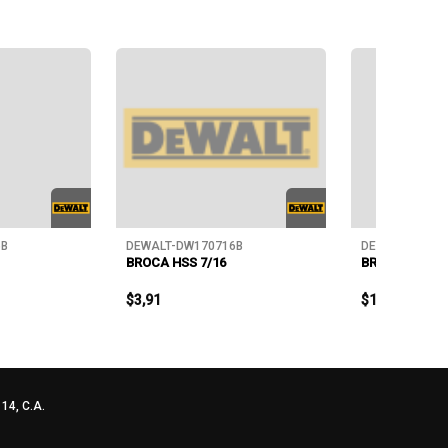
6B
DEWALT-DW170716B
DEWALT-DW17
BROCA HSS 7/16
BROCA HSS 9/
$3,91
$1,23
4, C.A.