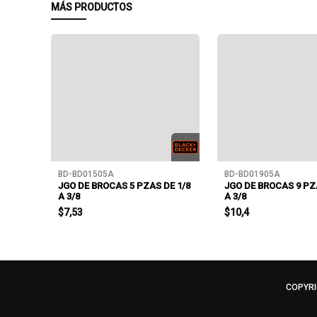
MÁS PRODUCTOS
BD-BD01505A
BD-BD01905A
 HSS
JGO DE BROCAS 5 PZAS DE 1/8
JGO DE BROCAS 9 PZ
A 3/8
A 3/8
$7,53
$10,4
COPYRI