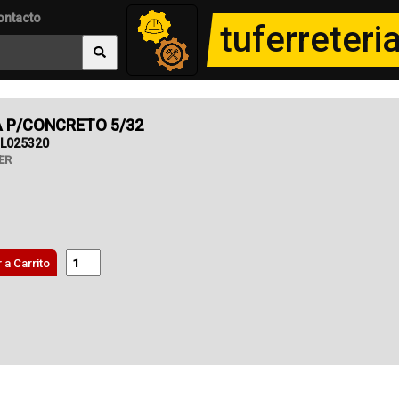
ontacto
tuferreter
 P/CONCRETO 5/32
L025320
ER
 a Carrito