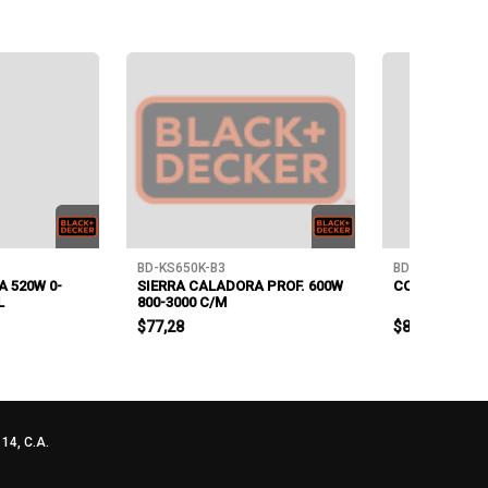
BD-KS650K-B3
BD-TC1200-B3
 520W 0-
SIERRA CALADORA PROF. 600W
CORTADORA D
L
800-3000 C/M
$77,28
$88,65
4, C.A.