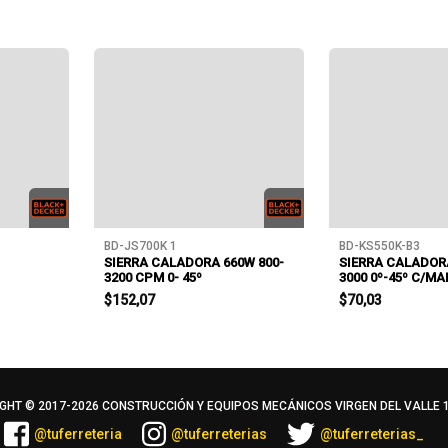
BD-JS700K 1
BD-KS550K-B3
SIERRA CALADORA 660W 800-
SIERRA CALADORA
3200 CPM 0- 45º
3000 0º-45º C/MA
$152,07
$70,03
GHT © 2017-
2026 CONSTRUCCIÓN Y EQUIPOS MECÁNICOS VIRGEN DEL VALLE 11
@tuferreteria
@tuferreterias
@tuferreterias_