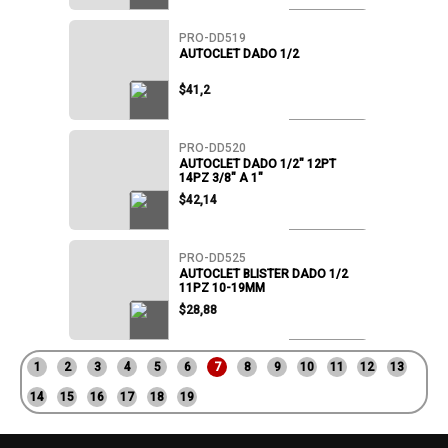
PRO-DD519
AUTOCLET DADO 1/2
$41,2
PRO-DD520
AUTOCLET DADO 1/2" 12PT
14PZ 3/8" A 1"
$42,14
PRO-DD525
AUTOCLET BLISTER DADO 1/2
11PZ 10-19MM
$28,88
1
2
3
4
5
6
7
8
9
10
11
12
13
14
15
16
17
18
19