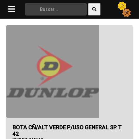
STANLEY
SUPERIOR
TAKIMA
TEKA
THE TRUNK
TOOLKIT
TOP
TRACTOR SAFETY
UNIVERSAL
UPLASTIC
VALVTECH
WIPE
BOTA CÑ/ALT VERDE P/USO GENERAL SP T
42