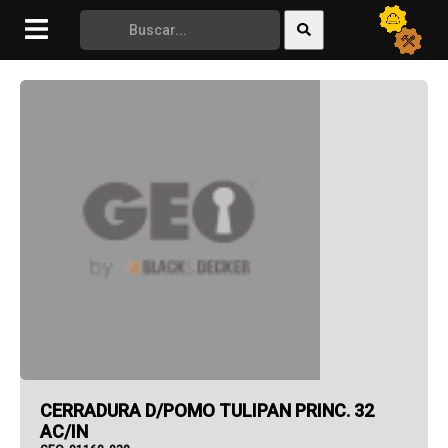
STANLEY
SUPERIOR
TAKIMA
TEKA
THE TRUNK
TOOLKIT
TOP
TRACTOR SAFETY
UNIVERSAL
UPLASTIC
VALVTECH
WIPE
CERRADURA D/POMO TULIPAN PRINC. 32
AC/IN